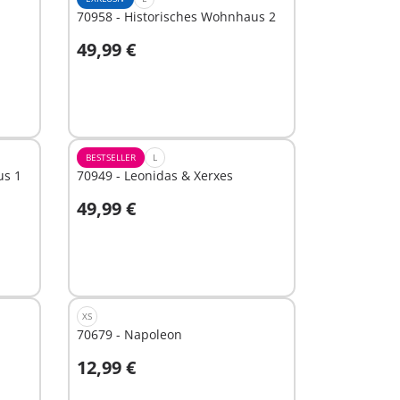
70958 - Historisches Wohnhaus 2
49,99 €
In den Warenkorb
BESTSELLER
L
us 1
70949 - Leonidas & Xerxes
49,99 €
In den Warenkorb
XS
70679 - Napoleon
12,99 €
In den Warenkorb