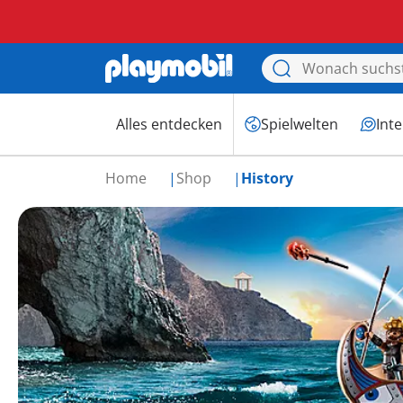
Alles entdecken
Spielwelten
Int
Home
Shop
History