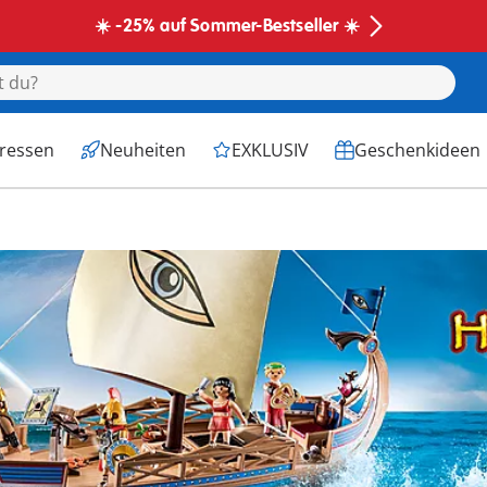
☀️ -25% auf Sommer-Bestseller ☀️
eressen
Neuheiten
EXKLUSIV
Geschenkideen