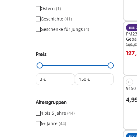
Nich
Ostern
(1)
verf
Geschichte
(41)
BUND
Geschenke für Jungs
(4)
PM23
Gebä
149,9
I
127
Preis
XS
9150 
4,9
Altersgruppen
I
4 bis 5 Jahre
(44)
6+ Jahre
(44)
EXKL