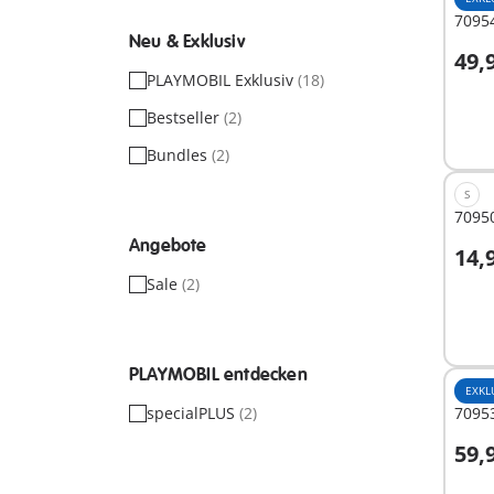
70954
Neu & Exklusiv
49,
I
PLAYMOBIL Exklusiv
(18)
Bestseller
(2)
Bundles
(2)
S
70950
Angebote
14,
I
Sale
(2)
PLAYMOBIL entdecken
EXKL
specialPLUS
(2)
7095
59,
I