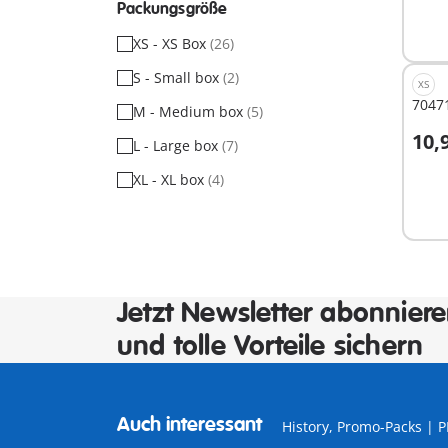
Packungsgröße
XS - XS Box
(26)
S - Small box
(2)
XS
70471
M - Medium box
(5)
10,
L - Large box
(7)
I
XL - XL box
(4)
Jetzt Newsletter abonnier
und tolle Vorteile sichern
Auch interessant
History, Promo-Packs |