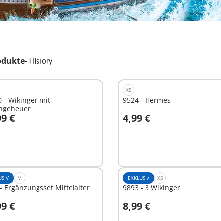
odukte
-
History
XS
 - Wikinger mit
9524 - Hermes
ngeheuer
99 €
4,99 €
n den Warenkorb
In den Warenkorb
USIV
M
EXKLUSIV
XS
- Ergänzungsset Mittelalter
9893 - 3 Wikinger
99 €
8,99 €
In den Warenkorb