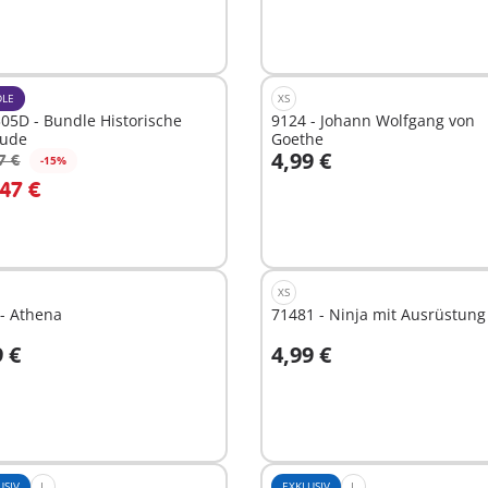
t
ügbar
LE
XS
05D - Bundle Historische
9124 - Johann Wolfgang von
ude
Goethe
4,99 €
7 €
-15%
n den Warenkorb
In den Warenkorb
,47 €
XS
- Athena
71481 - Ninja mit Ausrüstung
9 €
4,99 €
n den Warenkorb
Nicht
verfügbar
USIV
L
EXKLUSIV
L