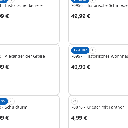
 - Historische Bäckerei
70956 - Historische Schmiede
99 €
49,99 €
n den Warenkorb
In den Warenkorb
EXKLUSIV
L
 - Alexander der Große
70957 - Historisches Wohnha
99 €
49,99 €
n den Warenkorb
In den Warenkorb
USIV
XL
XS
3 - Schuldturm
70878 - Krieger mit Panther
99 €
4,99 €
n den Warenkorb
In den Warenkorb