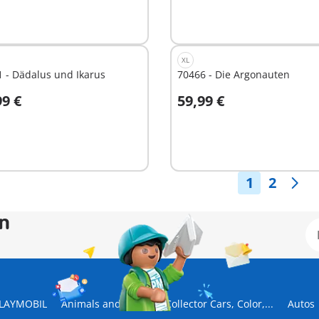
XL
 - Dädalus und Ikarus
70466 - Die Argonauten
99 €
59,99 €
n den Warenkorb
In den Warenkorb
1
2
en
 PLAYMOBIL
Animals and Friends, Collector Cars, Color,...
Autos