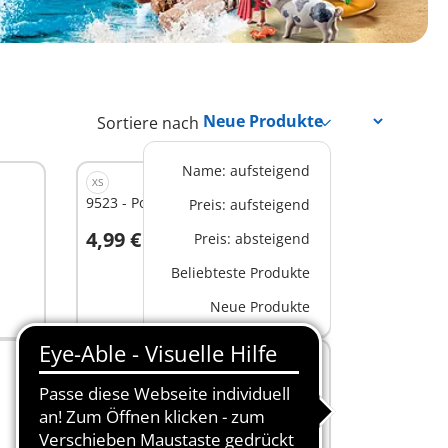
Sortiere nach
Name: aufsteigend
XS
9523 - Poseidon
Preis: aufsteigend
4,99 €
Preis: absteigend
In den Warenkorb
Beliebteste Produkte
Neue Produkte
BUNDLE
PM2305G - Bundle Troja
52,96 €
-15%
45,02 €