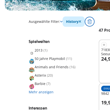
Ausgewählte Filter:
History
47 Pr
Spielwelten
M
71830
2013
(1)
Seeu
24,
50 Jahre Playmobil
(11)
I
Animals and Friends
(16)
Asterix
(20)
Barbie
(7)
EXKL
Mehr anzeigen
9842 
19,
Interessen