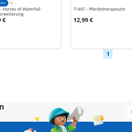
USIV
M
- Horses of Waterfall-
71497 - Pferdetherapeutin
erweiterung
9 €
12,99 €
n den Warenkorb
In den Warenkorb
1
en