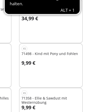
trand
71638 - Geheimes Clubhaus für
Pferdefans
34,99 €
In den Warenkorb
XS
71498 - Kind mit Pony und Fohlen
9,99 €
In den Warenkorb
XS
illes
71358 - Ellie & Sawdust mit
Westernübung
9,99 €
In den Warenkorb