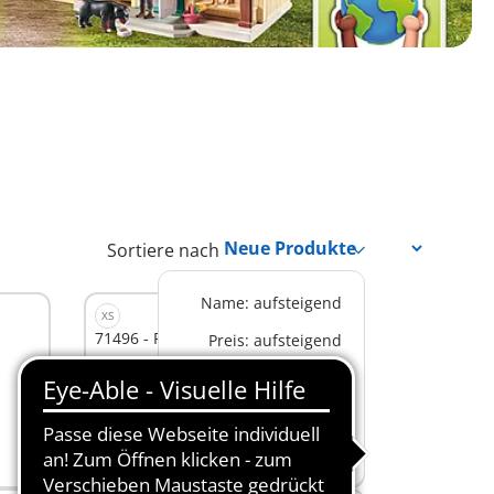
Sortiere nach
Name: aufsteigend
XS
71496 - Ponykutsche
Preis: aufsteigend
14,99 €
Preis: absteigend
In den Warenkorb
Beliebteste Produkte
Neue Produkte