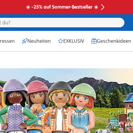
☀️ -25% auf Sommer-Bestseller ☀️
eressen
Neuheiten
EXKLUSIV
Geschenkideen