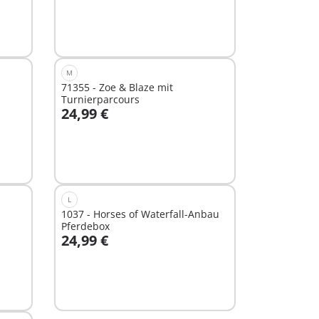
M
71355 - Zoe & Blaze mit
Turnierparcours
24,99 €
In den Warenkorb
L
1037 - Horses of Waterfall-Anbau
Pferdebox
24,99 €
In den Warenkorb