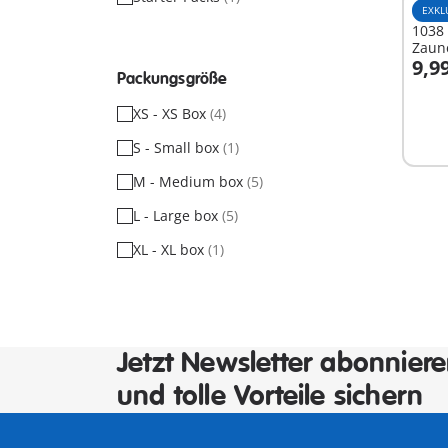
EXKL
1038 
Zaun
9,9
Packungsgröße
I
XS - XS Box
(4)
S - Small box
(1)
M - Medium box
(5)
L - Large box
(5)
XL - XL box
(1)
Jetzt Newsletter abonnier
und tolle Vorteile sichern