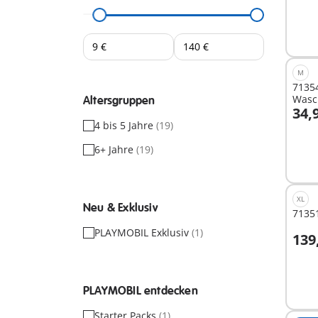
Nich
verf
M
71354
Wasc
Altersgruppen
34,
I
4 bis 5 Jahre
(19)
6+ Jahre
(19)
XL
Neu & Exklusiv
71351
PLAYMOBIL Exklusiv
(1)
139
Nich
verf
PLAYMOBIL entdecken
Starter Packs
(1)