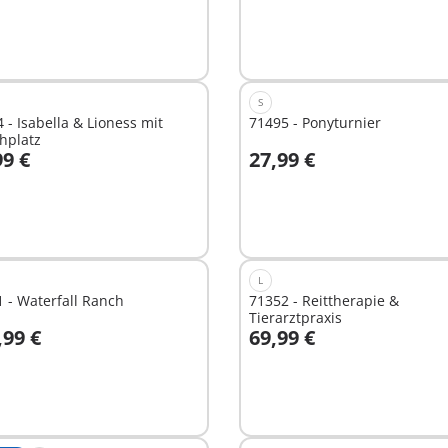
t
ügbar
S
 - Isabella & Lioness mit
71495 - Ponyturnier
hplatz
99 €
27,99 €
n den Warenkorb
In den Warenkorb
L
 - Waterfall Ranch
71352 - Reittherapie &
Tierarztpraxis
,99 €
69,99 €
In den Warenkorb
t
ügbar