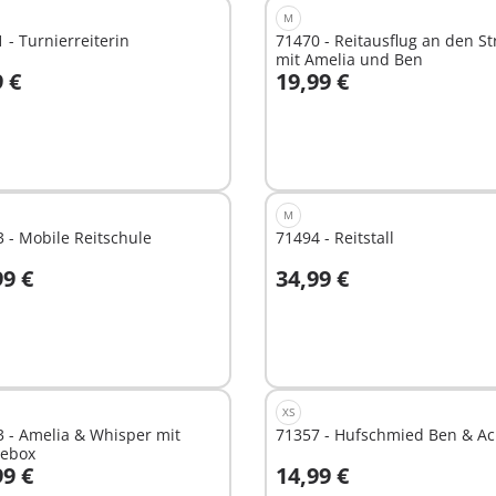
M
 - Turnierreiterin
71470 - Reitausflug an den S
mit Amelia und Ben
9 €
19,99 €
n den Warenkorb
In den Warenkorb
M
 - Mobile Reitschule
71494 - Reitstall
99 €
34,99 €
t
Nicht
ügbar
verfügbar
XS
 - Amelia & Whisper mit
71357 - Hufschmied Ben & Ach
debox
99 €
14,99 €
In den Warenkorb