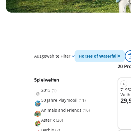
Ausgewählte Filter:
Horses of Waterfall
20 Pr
Spielwelten
L
71952
2013
(1)
Weih
29,
50 Jahre Playmobil
(11)
I
Animals and Friends
(16)
Asterix
(20)
Barbie
(7)