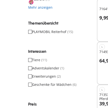
Mehr anzeigen
71641
9,9
I
Themenübersicht
PLAYMOBIL Reiterhof
(15)
L
Interessen
71493
64,
Tiere
(11)
Adventskalender
(1)
Nich
Erweiterungen
(2)
verf
Geschenke für Mädchen
(6)
L
71353
Pfer
39,
Preis