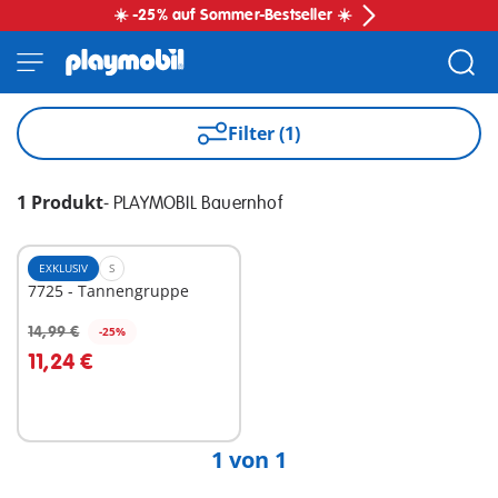
☀️ -25% auf Sommer-Bestseller ☀️
Filter (1)
1 Produkt
-
PLAYMOBIL Bauernhof
EXKLUSIV
S
7725 - Tannengruppe
14,99 €
-25%
In den Warenkorb
11,24 €
1 von 1