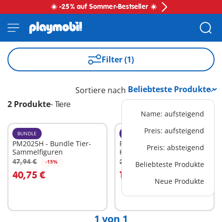
☀️ -25% auf Sommer-Bestseller ☀️
Filter (1)
Sortiere nach
2 Produkte
-
Tiere
Name: aufsteigend
Preis: aufsteigend
BUNDLE
BUNDLE
PM2025H - Bundle Tier-
PM2504E - Spaß in der
Preis: absteigend
Sammelfiguren
Kunterbunten Villa Bundle
47,94 €
204,96 €
-15%
-15%
Beliebteste Produkte
In den Warenkorb
In den Warenkorb
40,75 €
174,22 €
Neue Produkte
1 von 1