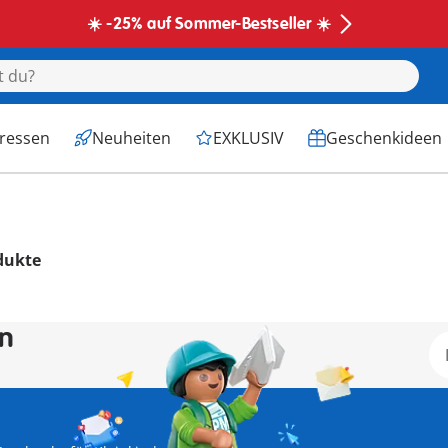
☀️ -25% auf Sommer-Bestseller ☀️
eressen
Neuheiten
EXKLUSIV
Geschenkideen
dukte
en