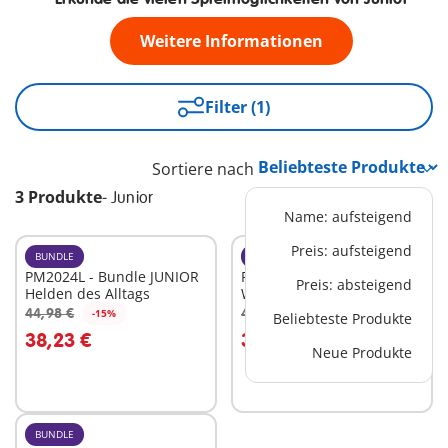
Weitere Informationen
Filter (1)
Sortiere nach
3 Produkte
-
Junior
Name: aufsteigend
Preis: aufsteigend
BUNDLE
BUNDLE
PM2024L - Bundle JUNIOR
PM2024K - Bundle JUNIOR
Preis: absteigend
Helden des Alltags
Wasserspaß
44,98 €
46,98 €
-15%
-15%
Beliebteste Produkte
In den Warenkorb
In den Warenkorb
38,23 €
39,93 €
Neue Produkte
BUNDLE