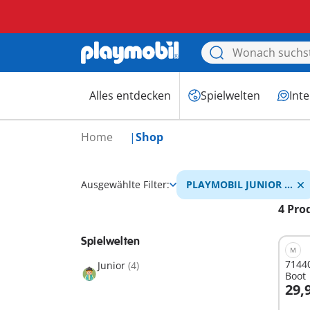
Alles entdecken
Spielwelten
Int
Home
Shop
Ausgewählte Filter:
PLAYMOBIL JUNIOR &
Tinti
4 Pro
Spielwelten
M
71440
Junior
(4)
Boot
29,
I