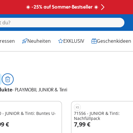
☀️ -25% auf Sommer-Bestseller ☀️
eressen
Neuheiten
EXKLUSIV
Geschenkideen
dukte
-
PLAYMOBIL JUNIOR & Tinti
XS
 - JUNIOR & Tinti: Buntes U-
71556 - JUNIOR & Tinti:
Nachfüllpack
99 €
7,99 €
n den Warenkorb
In den Warenkorb