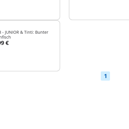
 - JUNIOR & Tinti: Bunter
nfisch
99 €
n den Warenkorb
1