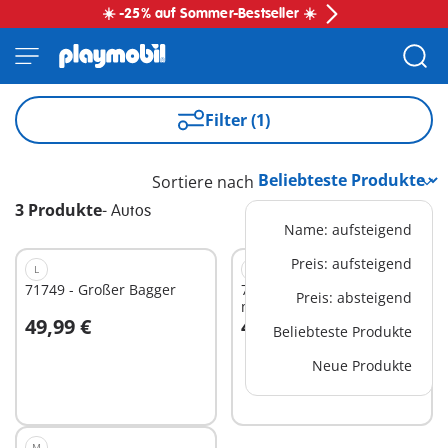
☀️ -25% auf Sommer-Bestseller ☀️
Filter (1)
Sortiere nach
3 Produkte
-
Autos
Name: aufsteigend
Preis: aufsteigend
L
M
71749 - Großer Bagger
71875 - Verfolgungsjagd
Preis: absteigend
mit Polizei Pick-Up
49,99 €
49,99 €
Beliebteste Produkte
In den Warenkorb
In den Warenkorb
Neue Produkte
M