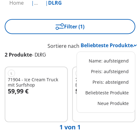
Home
...
DLRG
Filter (1)
Sortiere nach
2 Produkte
-
DLRG
Name: aufsteigend
Preis: aufsteigend
L
M
71904 - Ice Cream Truck
71903 - Rettungsturm mit
Preis: absteigend
mit Surfshop
Beach buggy
59,99 €
59,99 €
Beliebteste Produkte
In den Warenkorb
In den Warenkorb
Neue Produkte
1 von 1