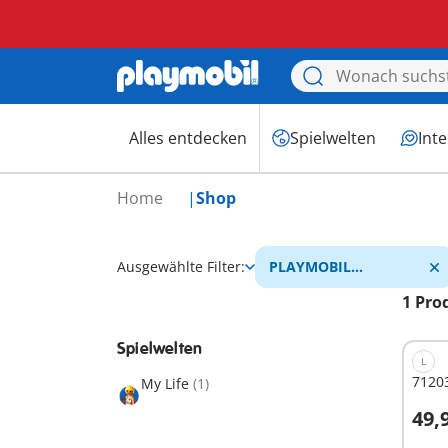
Alles entdecken
Spielwelten
Int
Home
Shop
Ausgewählte Filter:
PLAYMOBIL
Krankenhaus
1 Pro
Spielwelten
L
71203
My Life
(1)
49,
I