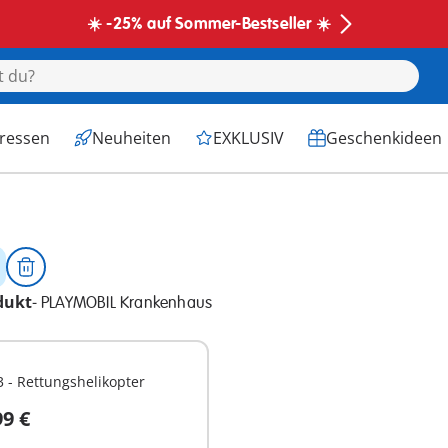
☀️ -25% auf Sommer-Bestseller ☀️
eressen
Neuheiten
EXKLUSIV
Geschenkideen
dukt
-
PLAYMOBIL Krankenhaus
 - Rettungshelikopter
99 €
n den Warenkorb