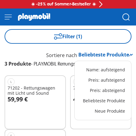
☀️ -25% auf Sommer-Bestseller ☀️
Filter (1)
Sortiere nach
3 Produkte
-
PLAYMOBIL Rettungsteam
Name: aufsteigend
Preis: aufsteigend
L
L
71202 - Rettungswagen
71203 - Rettungshelikopter
Preis: absteigend
mit Licht und Sound
59,99 €
49,99 €
Beliebteste Produkte
In den Warenkorb
In den Warenkorb
Neue Produkte
S