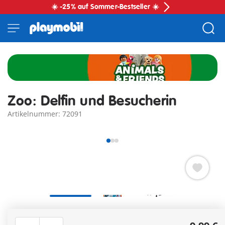
☀️ -25% auf Sommer-Bestseller ☀️
Zoo: Delfin und Besucherin
Artikelnummer: 72091
Verspielter Delfin mit beweglichem Maul und realistischer
Schwimmbewegung für spannende Zooszenen am Wasser