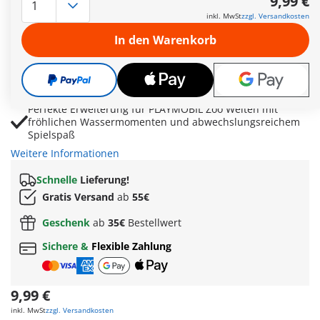
9,99 €
Interaktive Fütterung mit Fisch sorgt für lebendige
inkl. MwSt
zzgl. Versandkosten
Tierbeobachtungen und kreatives Rollenspiel
In den Warenkorb
Besucherin mit Tasche, Landkarte und MP3-Player ergänzt
authentische Zoobesuche voller Entdeckungen
Fördert Fantasie, Aufmerksamkeit und spielerisches
Lernen durch spannende Begegnungen mit Meerestieren
Perfekte Erweiterung für PLAYMOBIL Zoo Welten mit
fröhlichen Wassermomenten und abwechslungsreichem
Spielspaß
Weitere Informationen
Schnelle
Lieferung!
Gratis Versand
ab
55€
Geschenk
ab
35€
Bestellwert
Sichere &
Flexible Zahlung
9,99 €
inkl. MwSt
zzgl. Versandkosten