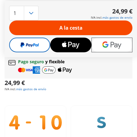
PLAYMOBIL 71532 El pirata lucha contra el cangrejo gigante
utilizando un arpón.
24,99 €
Más información
IVA incl.
más gastos de envío
Envío gratis a partir normal
de 60 € (Península y
A la cesta
Baleares)
Envío gratis
a partir de
60 €
(Península y Baleares) |
a partir de
150 €
(Canarias, Ceuta y Melilla)
Regalo gratis
en pedidos desde
30 €
Pago seguro
y flexible
24,99 €
IVA incl.
más gastos de envío