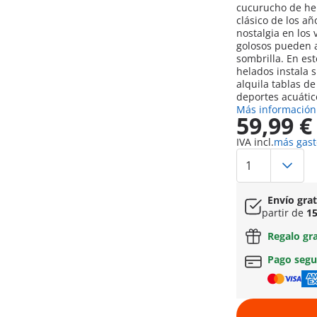
cucurucho de hel
clásico de los añ
nostalgia en los 
golosos pueden a
sombrilla. En es
helados instala s
alquila tablas de
deportes acuátic
Más información
59,99 €
IVA incl.
más gast
Envío gra
partir de
15
Regalo gr
Pago seg