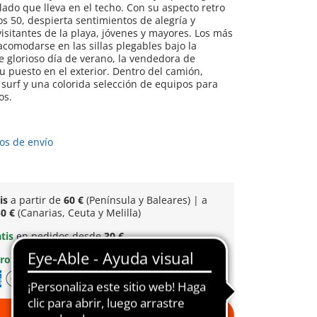
ado que lleva en el techo. Con su aspecto retro
os 50, despierta sentimientos de alegría y
visitantes de la playa, jóvenes y mayores. Los más
comodarse en las sillas plegables bajo la
te glorioso día de verano, la vendedora de
u puesto en el exterior. Dentro del camión,
 surf y una colorida selección de equipos para
os.
os de envío
tis
a partir de
60 €
(Península y Baleares) | a
0 €
(Canarias, Ceuta y Melilla)
atis
en pedidos desde
30 €
uro
y flexible
A la cesta