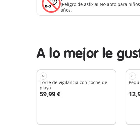
¡Peligro de asfixia! No apto para niñ
años.
A lo mejor le gu
M
XS
Torre de vigilancia con coche de
Pequ
playa
59,99 €
12,
A la cesta
A