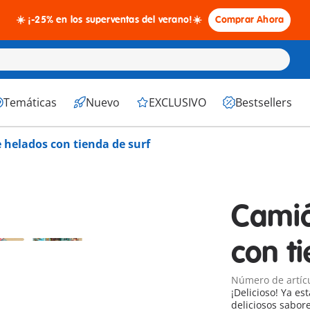
☀️ ¡-25% en los superventas del verano!☀️
Comprar Ahora
Temáticas
Nuevo
EXCLUSIVO
Bestsellers
 helados con tienda de surf
Camió
con t
Número de artíc
¡Delicioso! Ya es
deliciosos sabore