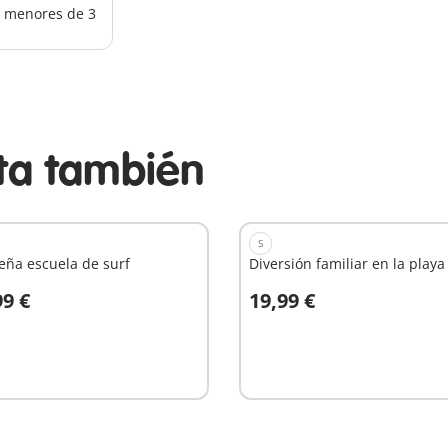
os menores de 3
sta también
S
eña escuela de surf
Diversión familiar en la playa
99 €
19,99 €
 la cesta
A la cesta