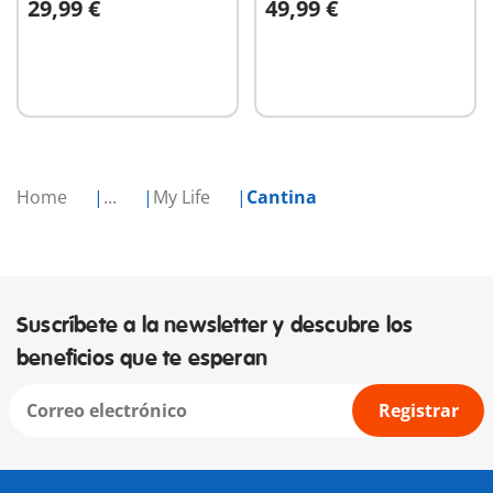
29,99 €
49,99 €
A la cesta
A la cesta
Home
...
My Life
Cantina
Suscríbete a la newsletter y descubre los
beneficios que te esperan
Registrar