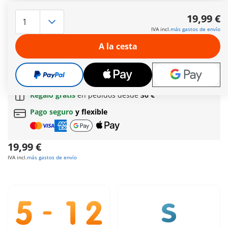
En la zona de comida del centro comercial puedes encontrar
sushi, ideos, patatas fritas, bebidas y batidos, etc. Después
19,99 €
de reponer fuerzas podemos seguir comprando.
IVA incl.
más gastos de envío
Más información
A la cesta
Envío gratis a partir normal
de 60 € (Península y
Baleares)
Envío gratis
a partir de
60 €
(Península y Baleares) |
a partir de
150 €
(Canarias, Ceuta y Melilla)
Regalo gratis
en pedidos desde
30 €
Pago seguro
y flexible
19,99 €
IVA incl.
más gastos de envío