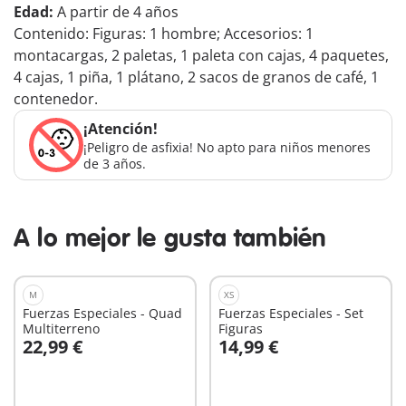
Edad:
A partir de 4 años
Contenido: Figuras: 1 hombre; Accesorios: 1
montacargas, 2 paletas, 1 paleta con cajas, 4 paquetes,
4 cajas, 1 piña, 1 plátano, 2 sacos de granos de café, 1
contenedor.
¡Atención!
¡Peligro de asfixia! No apto para niños menores
de 3 años.
A lo mejor le gusta también
M
XS
Fuerzas Especiales - Quad
Fuerzas Especiales - Set
Multiterreno
Figuras
22,99 €
14,99 €
A la cesta
A la cesta