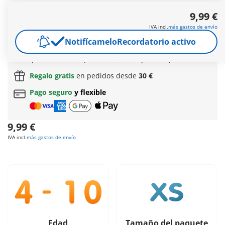
" Kahboom de los bandidos de Burnham persigue a los
9,99 €
caballeros de Novelmore en su loco carro de carreras,
equipado con dinamita y bengalas."
IVA incl.
más gastos de envío
Más información
Notifícamelo
Recordatorio activo
Envío gratis
a partir de
60 €
(Península y Baleares) |
a partir de
150 €
(Canarias, Ceuta y Melilla)
Regalo gratis
en pedidos desde
30 €
Pago seguro
y flexible
9,99 €
IVA incl.
más gastos de envío
Edad
Tamaño del paquete