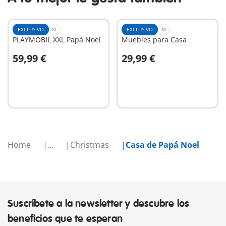
EXCLUSIVO
XL
EXCLUSIVO
M
PLAYMOBIL XXL Papá Noel
Muebles para Casa
59,99 €
29,99 €
A la cesta
A la cesta
Home
...
Christmas
Casa de Papá Noel
Suscríbete a la newsletter y descubre los
beneficios que te esperan