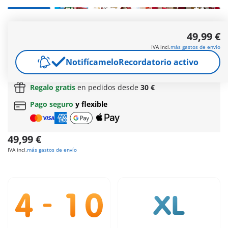
+3
Acogedora casa nevada con terraza y refugio. El correo
49,99 €
navideño de los niños llega al buzón.
Más información
IVA incl.
más gastos de envío
Envío gratis
Notifícamelo
a partir de
60 €
Recordatorio activo
(Península y Baleares) |
a partir de
150 €
(Canarias, Ceuta y Melilla)
Regalo gratis
en pedidos desde
30 €
Pago seguro
y flexible
49,99 €
IVA incl.
más gastos de envío