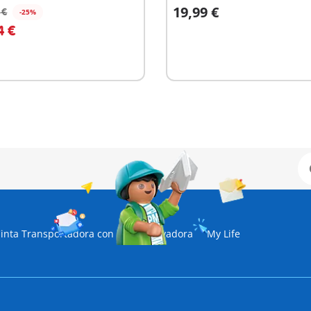
19,99 €
 €
-25%
 la cesta
A la cesta
4 €
inta Transportadora con Mini Excavadora
My Life