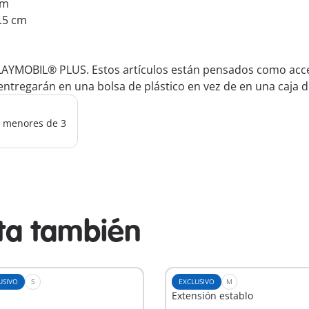
cm
1.5 cm
LAYMOBIL® PLUS. Estos artículos están pensados como acces
ntregarán en una bolsa de plástico en vez de en una caja d
os menores de 3
sta también
USIVO
S
EXCLUSIVO
M
Extensión establo