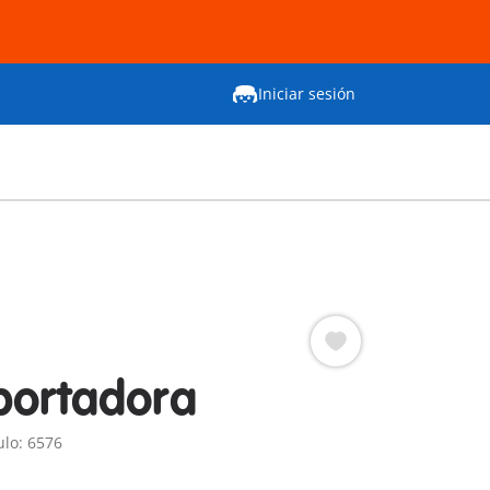
Iniciar sesión
portadora
lo: 6576