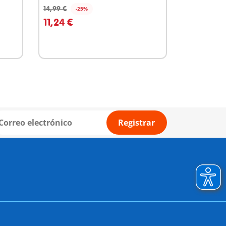
14,99 €
-25%
A la cesta
11,24 €
Registrar