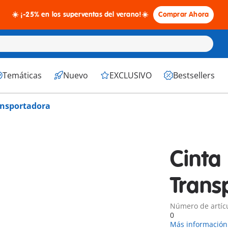
☀️ ¡-25% en los superventas del verano!☀️
Comprar Ahora
Temáticas
Nuevo
EXCLUSIVO
Bestsellers
ansportadora
Cinta
Trans
Número de artícu
0
Más información