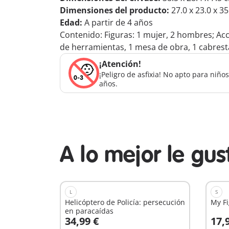
Dimensiones del producto:
27.0 x 23.0 x 3
Edad:
A partir de 4 años
Contenido: Figuras: 1 mujer, 2 hombres; Acce
de herramientas, 1 mesa de obra, 1 cabresta
¡Atención!
¡Peligro de asfixia! No apto para niñ
años.
A lo mejor le gu
L
S
Helicóptero de Policía: persecución
My F
en paracaídas
34,99 €
17,
A la cesta
A