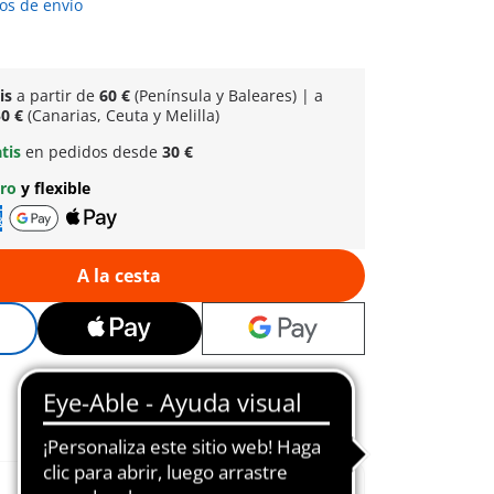
os de envío
tis
a partir de
60 €
(Península y Baleares) | a
0 €
(Canarias, Ceuta y Melilla)
atis
en pedidos desde
30 €
uro
y flexible
A la cesta