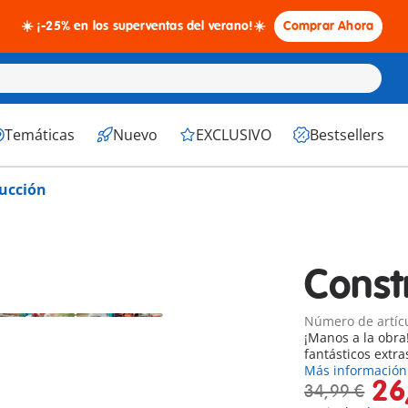
☀️ ¡-25% en los superventas del verano!☀️
Comprar Ahora
Temáticas
Nuevo
EXCLUSIVO
Bestsellers
ucción
Const
Número de artíc
¡Manos a la obra
fantásticos extra
Más información
26
34,99 €