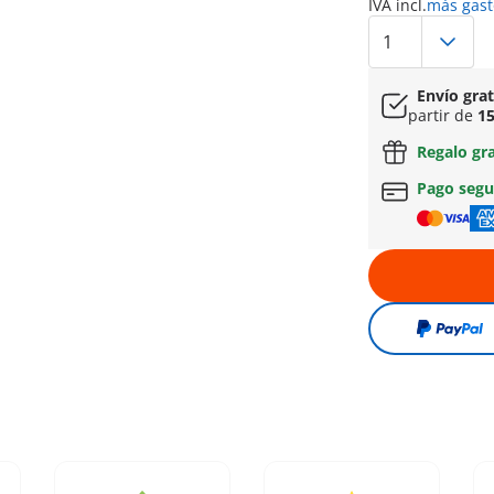
IVA incl.
más gast
Envío gra
partir de
15
Regalo gr
Pago seg