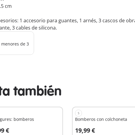
5.5 cm
sorios: 1 accesorio para guantes, 1 arnés, 3 cascos de obra
nte, 3 cables de silicona.
os menores de 3
sta también
S
igures: bomberos
Bomberos con colchoneta
99 €
19,99 €
 la cesta
A la cesta