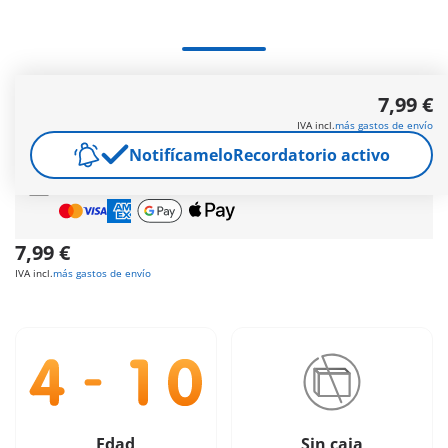
Envío gratis
a partir de
60 €
(Península y Baleares) |
7,99 €
a partir de
150 €
(Canarias, Ceuta y Melilla)
IVA incl.
más gastos de envío
Regalo gratis
en pedidos desde
30 €
Notifícamelo
Recordatorio activo
Pago seguro
y flexible
7,99 €
IVA incl.
más gastos de envío
Edad
Sin caja