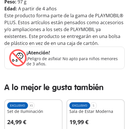
Peso:
97 g
Edad:
A partir de 4 años
Este producto forma parte de la gama de PLAYMOBIL®
PLUS. Estos artículos están pensados como accesorios
y/o ampliaciones a los sets de PLAYMOBIL ya
existentes. Este producto se entregarán en una bolsa
de plástico en vez de en una caja de cartón.
¡Atención!
¡Peligro de asfixia! No apto para niños menores
de 3 años.
A lo mejor le gusta también
EXCLUSIVO
XS
EXCLUSIVO
S
Set de Iluminación
Sala de Estar Moderna
24,99 €
19,99 €
A la cesta
A la cesta