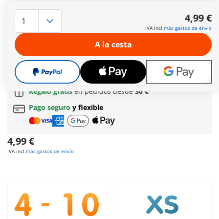
Hoy es el día - ¡por fin! Comienza la alegre y colorida fiesta en
la que nuestros seres queridos son festejados en el cielo.
4,99 €
Deliciosas frutas, las típicas flores anaranjadas de
IVA incl.
más gastos de envío
cempasúchil, una calavera bellamente decorada y una foto
están dispuestas en la colorida mesa festiva.
A la cesta
Más información
Envío gratis
a partir de
60 €
(Península y Baleares) |
a partir de
150 €
(Canarias, Ceuta y Melilla)
Regalo gratis
en pedidos desde
30 €
Pago seguro
y flexible
4,99 €
IVA incl.
más gastos de envío