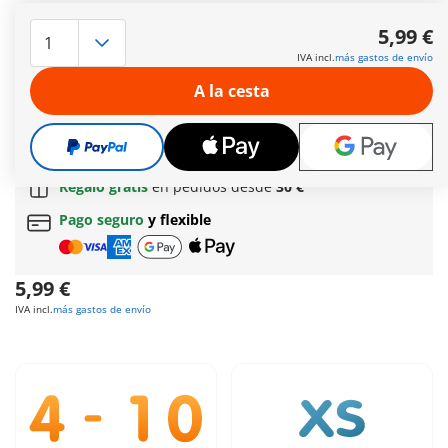
Dos piratas enemigos se enfrentan de nuevo: uno apunta con
su pistola y el otro esgrime un sable y una bandera. ¡La
5,99 €
próxima batalla está servida!
IVA incl.
más gastos de envío
Más información
A la cesta
Envío gratis a partir normal
de 60 € (Península y
Baleares)
Envío gratis
a partir de
60 €
(Península y Baleares) |
a partir de
150 €
(Canarias, Ceuta y Melilla)
Regalo gratis
en pedidos desde
30 €
Pago seguro
y flexible
5,99 €
IVA incl.
más gastos de envío