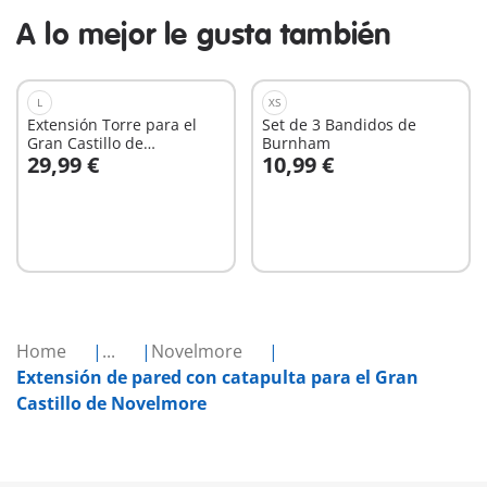
A lo mejor le gusta también
L
XS
Extensión Torre para el
Set de 3 Bandidos de
Gran Castillo de
Burnham
29,99 €
10,99 €
Novelmore
A la cesta
A la cesta
Home
...
Novelmore
Extensión de pared con catapulta para el Gran
Castillo de Novelmore