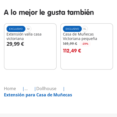
A lo mejor le gusta también
EXCLUSIVO
M
EXCLUSIVO
XL
Extensión valla casa
Casa de Muñecas
victoriana
Victoriana pequeña
29,99 €
149,99 €
-25%
A la cesta
A la cesta
112,49 €
Home
...
Dollhouse
Extensión para Casa de Muñecas