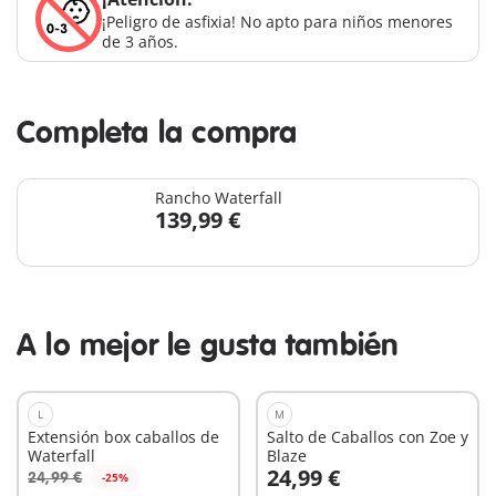
¡Peligro de asfixia! No apto para niños menores
de 3 años.
Completa la compra
Rancho Waterfall
139,99 €
A lo mejor le gusta también
L
M
Extensión box caballos de
Salto de Caballos con Zoe y
Waterfall
Blaze
24,99 €
24,99 €
-25%
A la cesta
A la cesta