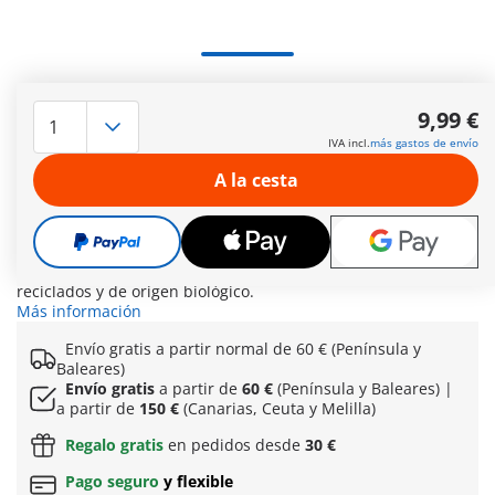
Crea aún más espacio para tus queridos caballos con la
Extensión valla caballos de Waterfall. Este emocionante set
9,99 €
complementario permite crear sin esfuerzo un entorno
IVA incl.
más gastos de envío
diverso para los fabulosos caballos del mundo ecuestre
PLAYMOBIL. Integra perfectamente la extensión con el Rancho
A la cesta
Waterfal (71351), abriendo nuevas posibilidades para
escenarios de juego llenos de aventuras. El mundo de los
caballos de PLAYMOBIL representa tanto la diversión como la
sostenibilidad, ya que todos los sets de la línea están
fabricados con una media de más del 80% de materiales
reciclados y de origen biológico.
Más información
Envío gratis a partir normal
de 60 € (Península y
Baleares)
Envío gratis
a partir de
60 €
(Península y Baleares) |
a partir de
150 €
(Canarias, Ceuta y Melilla)
Regalo gratis
en pedidos desde
30 €
Pago seguro
y flexible