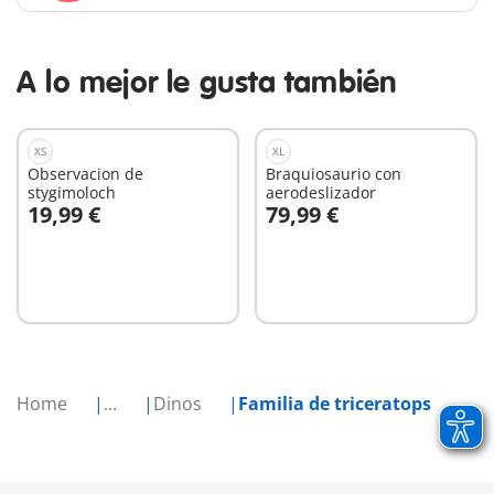
A lo mejor le gusta también
XS
XL
Observacion de
Braquiosaurio con
stygimoloch
aerodeslizador
19,99 €
79,99 €
A la cesta
A la cesta
Home
...
Dinos
Familia de triceratops