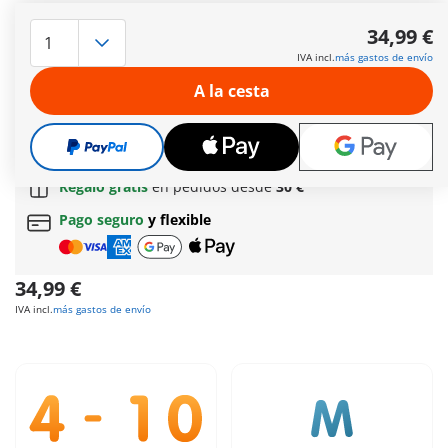
Equipado con un extenso equipo de investigación, el
investigador emprende un emocionante viaje para estudiar y
34,99 €
alimentar a la familia de Triceratops. Tiene la oportunidad de
IVA incl.
más gastos de envío
examinar de cerca un huevo de Triceratops. Incluye una ficha
de conocimiento sobre dinosaurios.
A la cesta
Más información
Envío gratis
a partir de
60 €
(Península y Baleares) |
a partir de
150 €
(Canarias, Ceuta y Melilla)
Regalo gratis
en pedidos desde
30 €
Pago seguro
y flexible
34,99 €
IVA incl.
más gastos de envío