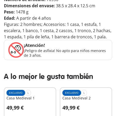
Dimensiones del envase:
38.5 x 28.4 x 12.5 cm
Peso:
1478 g
Edad:
A partir de 4 años
Figuras: 2 hombres; Accesorios: 1 casa, 1 estufa, 1
escalera, 1 banco, 1 cesta, 2 cascos, 1 tronco, 2 hachas,
1 espada, 1 pila de leña, 1 barrera de troncos, 1 pala.
¡Atención!
¡Peligro de asfixia! No apto para niños menores
de 3 años.
A lo mejor le gusta también
EXCLUSIVO
L
EXCLUSIVO
L
Casa Medieval 1
Casa Medieval 2
49,99 €
49,99 €
A la cesta
A la cesta