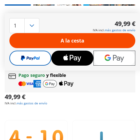
Forja medieval con dos figuras PLAYMOBIL, horno, martillo,
yunque y muchos extras.
49,99 €
Más información
IVA incl.
más gastos de envío
Envío gratis a partir normal
de 60 € (Península y
A la cesta
Baleares)
Envío gratis
a partir de
60 €
(Península y Baleares) |
a partir de
150 €
(Canarias, Ceuta y Melilla)
Regalo gratis
en pedidos desde
30 €
Pago seguro
y flexible
49,99 €
IVA incl.
más gastos de envío