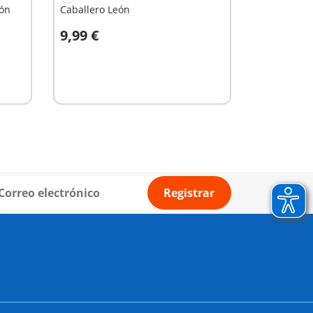
gón
Caballero León
9,99 €
A la cesta
Registrar