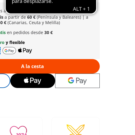
is a partir normal
de 60 € (Península y Baleares)
tis
a partir de
60 €
(Península y Baleares) | a
0 €
(Canarias, Ceuta y Melilla)
atis
en pedidos desde
30 €
uro
y flexible
A la cesta