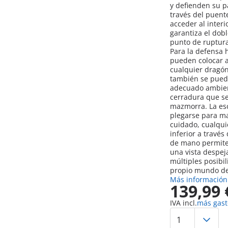
y defienden su pa
través del puente
acceder al interi
garantiza el dob
punto de ruptura
Para la defensa 
pueden colocar a
cualquier dragón
también se puede
adecuado ambient
cerradura que se
mazmorra. La es
plegarse para ma
cuidado, cualqui
inferior a través
de mano permite 
una vista despeja
múltiples posibi
propio mundo de
Más información
139,99 
IVA incl.
más gast