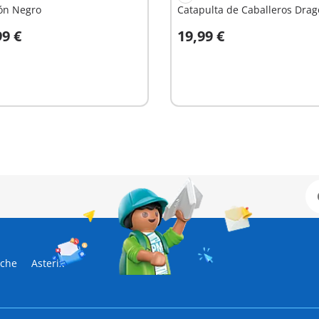
ón Negro
Catapulta de Caballeros Dra
99 €
19,99 €
 la cesta
A la cesta
sche
Asterix