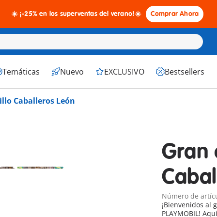
☀️ ¡-25% en los superventas del verano!☀️
Comprar Ahora
Temáticas
Nuevo
EXCLUSIVO
Bestsellers
illo Caballeros León
Gran c
Cabal
Número de artíc
¡Bienvenidos al g
PLAYMOBIL! Aquí, los valientes Caballeros del León vigilan el país