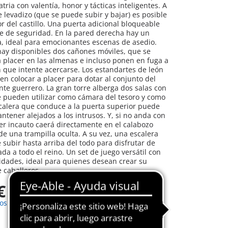
tria con valentía, honor y tácticas inteligentes. A
 levadizo (que se puede subir y bajar) es posible
or del castillo. Una puerta adicional bloqueable
le de seguridad. En la pared derecha hay un
, ideal para emocionantes escenas de asedio.
hay disponibles dos cañones móviles, que se
 placer en las almenas e incluso ponen en fuga a
 que intente acercarse. Los estandartes de león
n colocar a placer para dotar al conjunto del
e guerrero. La gran torre alberga dos salas con
 pueden utilizar como cámara del tesoro y como
calera que conduce a la puerta superior puede
ntener alejados a los intrusos. Y, si no anda con
er incauto caerá directamente en el calabozo
 de una trampilla oculta. A su vez, una escalera
subir hasta arriba del todo para disfrutar de
da a todo el reino. Un set de juego versátil con
lidades, ideal para quienes desean crear su
 caballeros.
€
os de envío