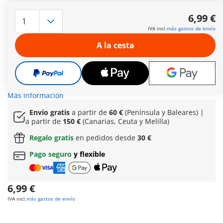
Héroes PLAYMOBIL: Mr. Mechanic – El héroe robótico Esta es
una de las cuatro figuras coleccionables de la serie de héroes
6,99 €
PLAYMOBIL con la que puedes ampliar tu tropa de héroes y
IVA incl.
más gastos de envío
villanos. El inventor cibernético y héroe robótico Mr.
Mechanic impresiona por su exoesqueleto y sus dos
A la cesta
poderosos brazos de robot. Con su cañón desmontable en el
brazo, puede disparar flechas de cohete y superar los
obstáculos y a sus enemigos sin esfuerzo. Su curioso casco
permite vislumbrar el llamativo ojo de cyborg, un símbolo de
su imparable voluntad de dominar PLAYMOPOLIS.
Más información
Envío gratis
a partir de
60 €
(Península y Baleares) |
a partir de
150 €
(Canarias, Ceuta y Melilla)
Regalo gratis
en pedidos desde
30 €
Pago seguro
y flexible
6,99 €
IVA incl.
más gastos de envío