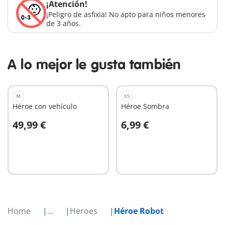
¡Atención!
¡Peligro de asfixia! No apto para niños menores
de 3 años.
A lo mejor le gusta también
M
XS
Héroe con vehículo
Héroe Sombra
49,99 €
6,99 €
A la cesta
A la cesta
Home
...
Heroes
Héroe Robot