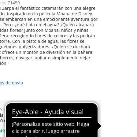
ulo: 71459
ta! Zarpa el fantástico catamarán con una alegre
rdo, inspirado en la película Moana de Disney.
o se embarcan en una emocionante aventura por
. Pero, ¿qué flota en el agua? ¿Quién atrapará
 con Moana, niños y niñas
ñera: recogiendo flores de colores y las podrán
torre. Con la pistola de agua, las flores se
guetones pulverizadores. ¿Quién se duchará
t ofrece un montón de diversión en la bañera:
 chorros, navegar, apilar o simplemente dejar
ión."
os de envío
is a partir normal
de 60 € (Península y Baleares)
tis
a partir de
60 €
(Península y Baleares) | a
0 €
(Canarias, Ceuta y Melilla)
atis
en pedidos desde
30 €