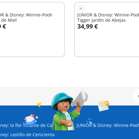
M
OR & Disney: Winnie-Pooh
JUNIOR & Disney: Winnie-Poo
 de Miel
Tigger Jardín de Abejas
9 €
34,99 €
 la cesta
A la cesta
ey: la flor flotante de Campanilla
JUNIOR & Disney: Winnie-Pooh
ney: castillo de Cenicienta