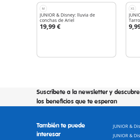
M
XS
JUNIOR & Disney: lluvia de
JUNI
conchas de Ariel
Tarro
19,99 €
9,9
A la cesta
A
Suscríbete a la newsletter y descubre
los beneficios que te esperan
También te puede
JUNIOR & Disn
interesar
JUNIOR & Dis