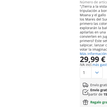
Número de artíc
"¡Tierra a la vis
tripulación a bo
Moana y el gall
los Mares del Sur
primero las coloridas flores? Junto
explorarán la ba
apilarlas en una 
convierten en ju
primero? Este se
salpicar, lanzar
volar la imaginac
Más información
29,99 €
IVA incl.
más gast
Envío grat
Envío gra
partir de
15
Regalo gr