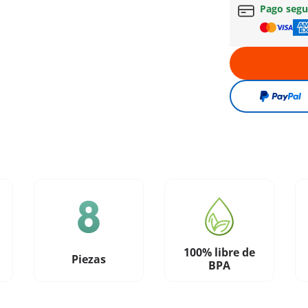
Pago seg
100% libre de
Piezas
BPA