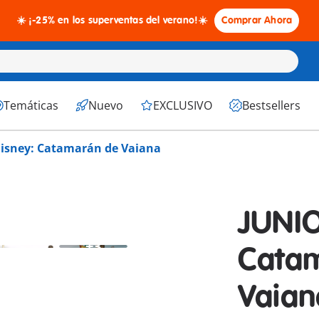
☀️ ¡-25% en los superventas del verano!☀️
Comprar Ahora
Temáticas
Nuevo
EXCLUSIVO
Bestsellers
isney: Catamarán de Vaiana
JUNIO
+3
Cata
Vaian