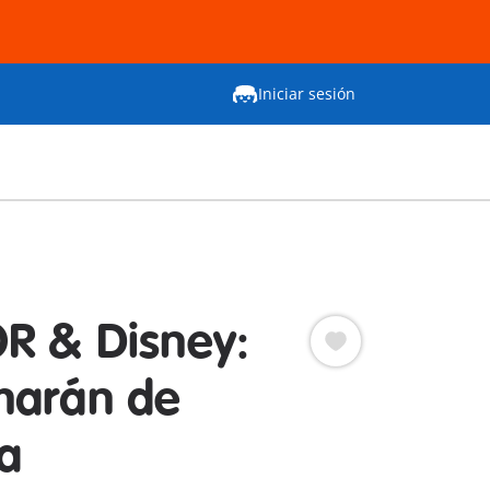
Iniciar sesión
R & Disney:
marán de
a