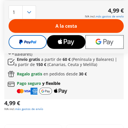
Mujer astronauta de PLAYMOBIL Special Plus. La valiente
astronauta vuela a través del espacio infinito siempre en
4,99 €
dirección a las estrellas brillantes. Con su traje espacial y
IVA incl.
más gastos de envío
equipada con una mágica pistola estelar, busca nuevos
mundos y secretos ocultos. La pulsera que brilla en la
A la cesta
oscuridad os muestra a ella y a ti el camino a través de las
estrellas.
Más información
Envío gratis a partir normal
de 60 € (Península y
Baleares)
Envío gratis
a partir de
60 €
(Península y Baleares) |
a partir de
150 €
(Canarias, Ceuta y Melilla)
Regalo gratis
en pedidos desde
30 €
Pago seguro
y flexible
4,99 €
IVA incl.
más gastos de envío