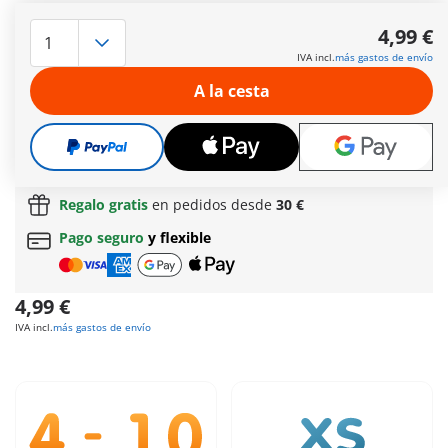
Mecánico de PLAYMOBIL Special Plus. ¡El mecánico está listo
para el próximo trabajo! Con una llave de tuercas, un bidón
4,99 €
de aceite y una caja repleta de herramientas, hará que
IVA incl.
más gastos de envío
cualquier motor vuelva a funcionar.
Más información
A la cesta
Envío gratis a partir normal
de 60 € (Península y
Baleares)
Envío gratis
a partir de
60 €
(Península y Baleares) |
a partir de
150 €
(Canarias, Ceuta y Melilla)
Regalo gratis
en pedidos desde
30 €
Pago seguro
y flexible
4,99 €
IVA incl.
más gastos de envío