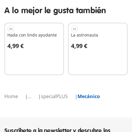
A lo mejor le gusta también
XS
XS
Hada con lindo ayudante
La astronauta
4,99 €
4,99 €
A la cesta
A la cesta
Home
...
specialPLUS
Mecánico
Suscríbete a la newsletter y descubre los