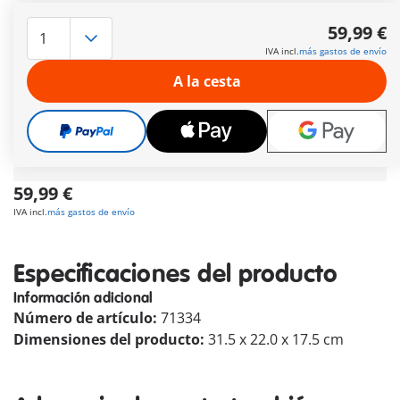
Envío gratis a partir normal
de 60 € (Península y
59,99 €
Baleares)
IVA incl.
más gastos de envío
Envío gratis
a partir de
60 €
(Península y Baleares) |
a partir de
150 €
(Canarias, Ceuta y Melilla)
A la cesta
Regalo gratis
en pedidos desde
30 €
Pago seguro
y flexible
59,99 €
IVA incl.
más gastos de envío
Especificaciones del producto
Información adicional
Número de artículo:
71334
Dimensiones del producto:
31.5 x 22.0 x 17.5 cm