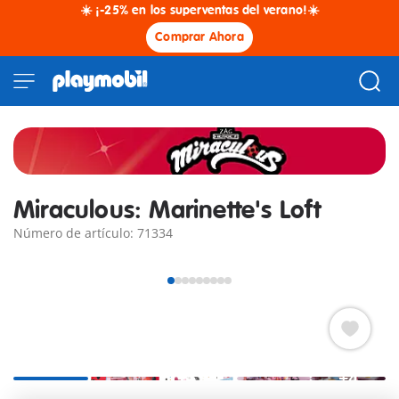
☀️ ¡-25% en los superventas del verano!☀️
Comprar Ahora
Miraculous: Marinette's Loft
Número de artículo: 71334
+4