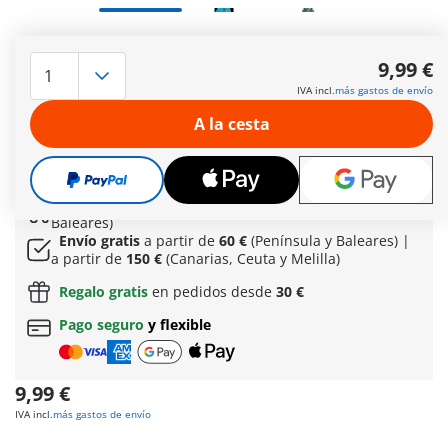
¡Llévate tus personajes favoritos de Monster High™ a todas
partes! Los llaveros de PLAYMOBIL te muestran icónicos
9,99 €
personajes femeninos de la primera generación en el clásico
IVA incl.
más gastos de envío
estilo PLAYMOBIL. Elige el llavero de Frankie con su
inconfundible estilo parcheado y cuélgalo de tu bolso,
A la cesta
mochila o manojo de llaves. Así podrás mostrar tu atractivo
estilo monstruoso en cualquier lugar.
Más información
Envío gratis a partir normal
de 60 € (Península y
Baleares)
Envío gratis
a partir de
60 €
(Península y Baleares) |
a partir de
150 €
(Canarias, Ceuta y Melilla)
Regalo gratis
en pedidos desde
30 €
Pago seguro
y flexible
9,99 €
IVA incl.
más gastos de envío