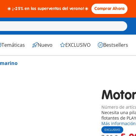
☀️ ¡-25% en los superventas del verano!☀️
Comprar Ahora
Temáticas
Nuevo
EXCLUSIVO
Bestsellers
bmarino
Motor
Número de artícu
Necesita una pil
flotantes de PL
Más información
EXCLUSIVO