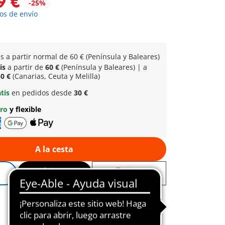
9 €
-25%
os de envío
is a partir normal
de 60 € (Península y Baleares)
tis
a partir de
60 €
(Península y Baleares) | a
0 €
(Canarias, Ceuta y Melilla)
atis
en pedidos desde
30 €
uro
y flexible
A la cesta