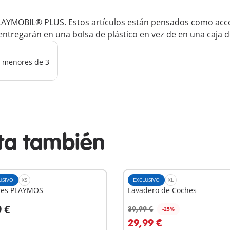
LAYMOBIL® PLUS. Estos artículos están pensados como acces
ntregarán en una bolsa de plástico en vez de en una caja d
os menores de 3
sta también
USIVO
XS
EXCLUSIVO
XL
tres PLAYMOS
Lavadero de Coches
9 €
39,99 €
-25%
 la cesta
A la cesta
29,99 €