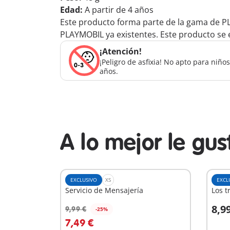
Edad:
A partir de 4 años
Este producto forma parte de la gama de P
PLAYMOBIL ya existentes. Este producto se e
¡Atención!
¡Peligro de asfixia! No apto para niñ
años.
A lo mejor le gu
EXCLUSIVO
XS
EXCL
Servicio de Mensajería
Los 
8,9
9,99 €
-25%
A la cesta
A
7,49 €