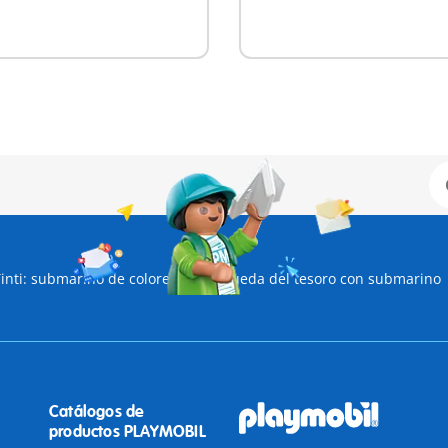
inti: submarino de colores
Búsqueda del tesoro con submarino
Catálogos de
productos PLAYMOBIL