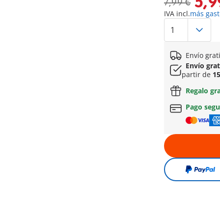
5,9
7,99 €
IVA incl.
más gast
Envío grat
Envío gra
partir de
15
Regalo gr
Pago seg