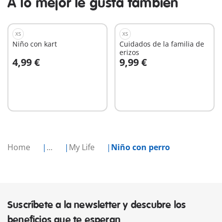
A lo mejor le gusta también
XS
XS
Niño con kart
Cuidados de la familia de
erizos
4,99 €
9,99 €
A la cesta
A la cesta
Home
...
My Life
Niño con perro
Suscríbete a la newsletter y descubre los
beneficios que te esperan