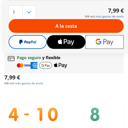
De paseo con PLAYMOBIL Niño con perro fabricado con
materiales sostenibles.
7,99 €
Más información
IVA incl.
más gastos de envío
Envío gratis a partir normal
de 60 € (Península y
A la cesta
Baleares)
Envío gratis
a partir de
60 €
(Península y Baleares) |
a partir de
150 €
(Canarias, Ceuta y Melilla)
Regalo gratis
en pedidos desde
30 €
Pago seguro
y flexible
7,99 €
IVA incl.
más gastos de envío