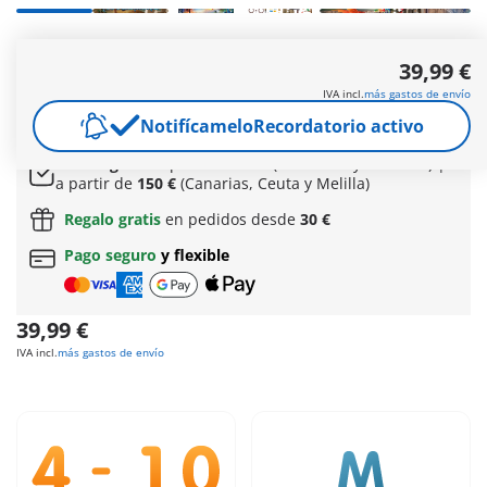
En una de las muchas disciplinas del torneo de caballeros, el
39,99 €
General Mc Griffin se bate en duelo con la catapulta y
Tyragon, el entrenador de dragones de los bandidos de
IVA incl.
más gastos de envío
Burnahm con su dragón de fuego.
Notifícamelo
Recordatorio activo
Más información
Envío gratis
a partir de
60 €
(Península y Baleares) |
a partir de
150 €
(Canarias, Ceuta y Melilla)
Regalo gratis
en pedidos desde
30 €
Pago seguro
y flexible
39,99 €
IVA incl.
más gastos de envío