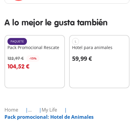
A lo mejor le gusta también
PAQUETE
L
Pack Promocional Rescate
Hotel para animales
59,99 €
122,97 €
-15%
A la cesta
A la cesta
104,52 €
Home
...
My Life
Pack promocional: Hotel de Animales