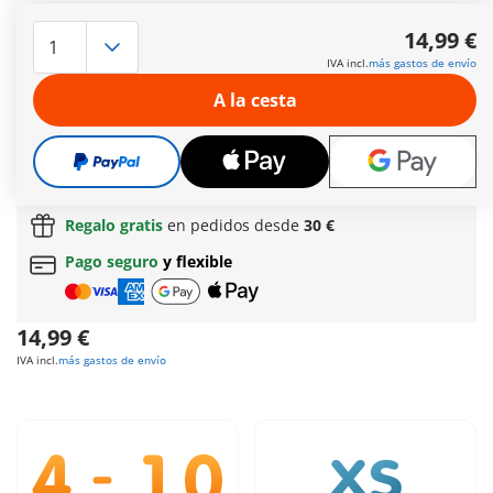
En pleno día, el ladrón irrumpe por la ventana en el piso de la
planta baja con una palanca. Roba un bolso y se escapa en su
14,99 €
monopatín. Pero el policía ya está persiguiendo al ladrón en
IVA incl.
más gastos de envío
su motocicleta.
Más información
A la cesta
Envío gratis a partir normal
de 60 € (Península y
Baleares)
Envío gratis
a partir de
60 €
(Península y Baleares) |
a partir de
150 €
(Canarias, Ceuta y Melilla)
Regalo gratis
en pedidos desde
30 €
Pago seguro
y flexible
14,99 €
IVA incl.
más gastos de envío