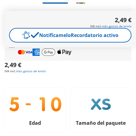
Envío gratis
a partir de
60 €
(Península y Baleares) |
2,49 €
a partir de
150 €
(Canarias, Ceuta y Melilla)
IVA incl.
más gastos de envío
Regalo gratis
en pedidos desde
30 €
Notifícamelo
Recordatorio activo
Pago seguro
y flexible
2,49 €
IVA incl.
más gastos de envío
Edad
Tamaño del paquete