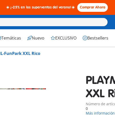
☀️ ¡-25% en los superventas del verano!☀️
Comprar Ahora
Temáticas
Nuevo
EXCLUSIVO
Bestsellers
L-FunPark XXL Rico
PLAY
XXL R
Número de artíc
0
Más información