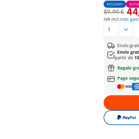
EXCLUSIVO
BESTS
44
59,99 €
IVA incl.
más gast
Envío grat
Envío gra
partir de
15
Regalo gr
Pago seg