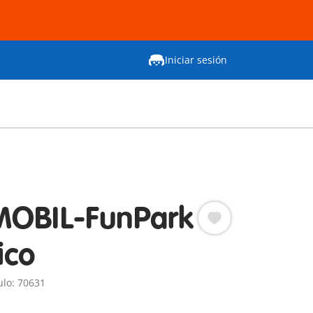
Iniciar sesión
MOBIL-FunPark
ico
ulo: 70631