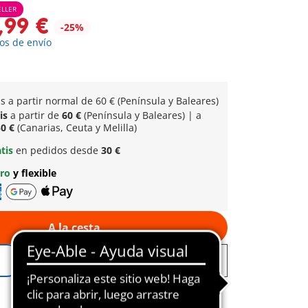
ELLER
,99 €
-25%
os de envío
is a partir normal
de 60 € (Península y Baleares)
tis
a partir de
60 €
(Península y Baleares) | a
0 €
(Canarias, Ceuta y Melilla)
atis
en pedidos desde
30 €
uro
y flexible
A la cesta