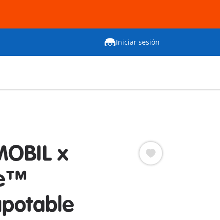
Iniciar sesión
MOBIL x
ie™
potable