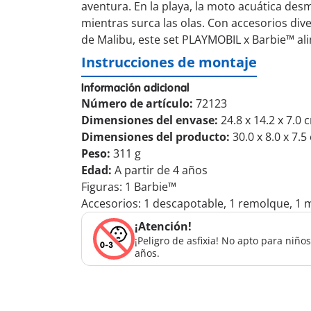
aventura. En la playa, la moto acuática desm
mientras surca las olas. Con accesorios div
de Malibu, este set PLAYMOBIL x Barbie™ alim
Instrucciones de montaje
Información adicional
Número de artículo:
72123
Dimensiones del envase:
24.8 x 14.2 x 7.0 
Dimensiones del producto:
30.0 x 8.0 x 7.5
Peso:
311 g
Edad:
A partir de 4 años
Figuras: 1 Barbie™
Accesorios: 1 descapotable, 1 remolque, 1 mo
¡Atención!
¡Peligro de asfixia! No apto para niñ
años.