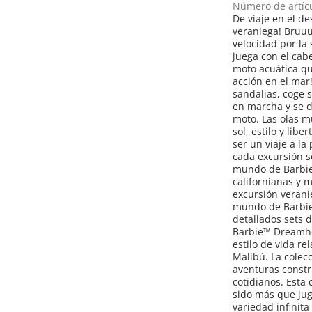
Número de artíc
De viaje en el d
veraniega! Bruu
velocidad por la 
juega con el cab
moto acuática qu
acción en el mar!
sandalias, coge s
en marcha y se d
moto. Las olas mu
sol, estilo y lib
ser un viaje a la
cada excursión s
mundo de Barbie,
californianas y 
excursión verani
mundo de Barbie™
detallados sets 
Barbie™ Dreamho
estilo de vida re
Malibú. La colecc
aventuras const
cotidianos. Esta
sido más que ju
variedad infinita