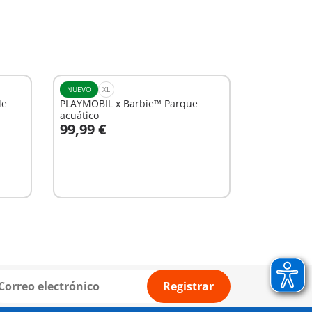
NUEVO
XL
de
PLAYMOBIL x Barbie™ Parque
acuático
99,99 €
A la cesta
Registrar