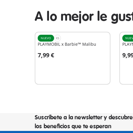
A lo mejor le gu
NUEVO
XS
NUE
PLAYMOBIL x Barbie™ Malibu
PLAY
7,99 €
9,9
A la cesta
A
Suscríbete a la newsletter y descubre
los beneficios que te esperan