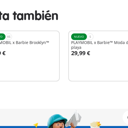
sta también
VO
XS
NUEVO
S
MOBIL x Barbie Brooklyn™
PLAYMOBIL x Barbie™ Moda 
playa
9 €
29,99 €
 la cesta
A la cesta