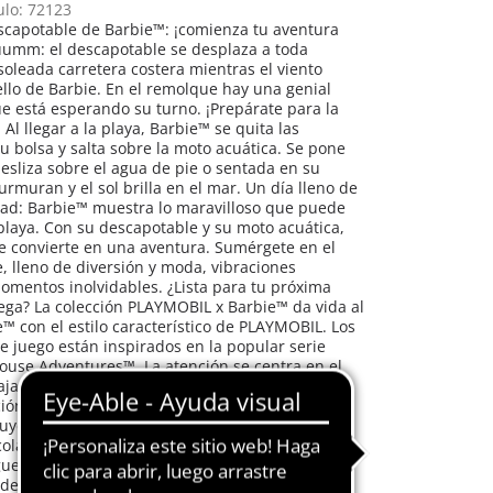
ulo: 72123
escapotable de Barbie™: ¡comienza tu aventura
uumm: el descapotable se desplaza a toda
soleada carretera costera mientras el viento
ello de Barbie. En el remolque hay una genial
e está esperando su turno. ¡Prepárate para la
 Al llegar a la playa, Barbie™ se quita las
u bolsa y salta sobre la moto acuática. Se pone
esliza sobre el agua de pie o sentada en su
rmuran y el sol brilla en el mar. Un día lleno de
ertad: Barbie™ muestra lo maravilloso que puede
 playa. Con su descapotable y su moto acuática,
e convierte en una aventura. Sumérgete en el
 lleno de diversión y moda, vibraciones
momentos inolvidables. ¿Lista para tu próxima
ega? La colección PLAYMOBIL x Barbie™ da vida al
 con el estilo característico de PLAYMOBIL. Los
de juego están inspirados en la popular serie
use Adventures™. La atención se centra en el
lajado y en la vida cotidiana en la playa de
ión invita a niñas y niños a crear sus propias
ruyendo, combinando y recreando momentos
 colaboración une a dos marcas que siempre han
guetes. Barbie™ y PLAYMOBIL representan una
 de historias imaginativas y fomentan la