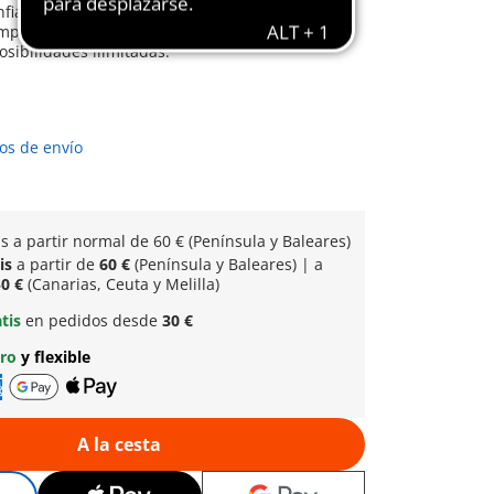
onfianza y la creatividad de los más pequeños.
mpromiso con el juego inspirador, los mundos
posibilidades ilimitadas.
os de envío
is a partir normal
de 60 € (Península y Baleares)
tis
a partir de
60 €
(Península y Baleares) | a
0 €
(Canarias, Ceuta y Melilla)
atis
en pedidos desde
30 €
uro
y flexible
A la cesta