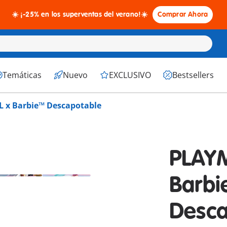
☀️ ¡-25% en los superventas del verano!☀️
Comprar Ahora
Temáticas
Nuevo
EXCLUSIVO
Bestsellers
 x Barbie™ Descapotable
PLAY
Barb
Desca