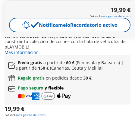
¡Los coches de Playmobil en versión MINI vuelven en 2025! ¡Es
19,99 €
hora de conseguir la innovación más reciente con los coches
de Playmobil! La gama Playmobil Playmobil Collector Cars
IVA incl.
más gastos de envío
incluye el Ferrari 250 GTO, Porsche Carrera GT, Volkswagen T1
Notifícamelo
Recordatorio activo
Camping Bus y el Ford F-150 Raptor. Cada coche tiene diseños
llamativos con una increíble atención al detalle, completados
con un conductor de Playmobil al volante. ¡Comienza a
construir tu colección de coches con la flota de vehículos de
pLAYMOBIL!
Más información
Envío gratis
a partir de
60 €
(Península y Baleares) |
a partir de
150 €
(Canarias, Ceuta y Melilla)
Regalo gratis
en pedidos desde
30 €
Pago seguro
y flexible
19,99 €
IVA incl.
más gastos de envío