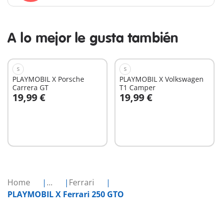
A lo mejor le gusta también
S
S
PLAYMOBIL X Porsche
PLAYMOBIL X Volkswagen
Carrera GT
T1 Camper
19,99 €
19,99 €
A la cesta
A la cesta
Home
...
Ferrari
PLAYMOBIL X Ferrari 250 GTO