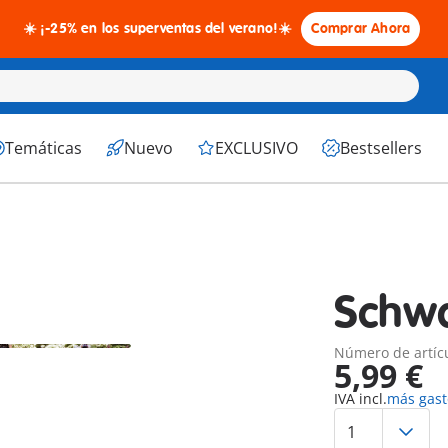
☀️ ¡-25% en los superventas del verano!☀️
Comprar Ahora
Temáticas
Nuevo
EXCLUSIVO
Bestsellers
Schwa
Número de artíc
5,99 €
IVA incl.
más gast