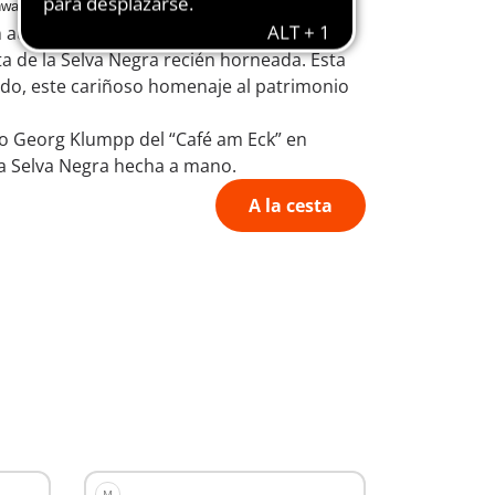
arzwald Marie” (art. n.º 71979).
auténtico toque de la Selva Negra al
 de la Selva Negra recién horneada. Esta
rdo, este cariñoso homenaje al patrimonio
lero Georg Klumpp del “Café am Eck” en
la Selva Negra hecha a mano.
A la cesta
M