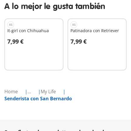
A lo mejor le gusta también
XS
XS
It-girl con Chihuahua
Patinadora con Retriever
7,99 €
7,99 €
A la cesta
A la cesta
Home
...
My Life
Senderista con San Bernardo