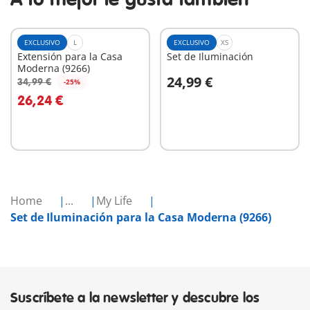
EXCLUSIVO
L
EXCLUSIVO
XS
Extensión para la Casa
Set de Iluminación
Moderna (9266)
24,99 €
34,99 €
-25%
A la cesta
A la cesta
26,24 €
Home
...
My Life
Set de Iluminación para la Casa Moderna (9266)
Suscríbete a la newsletter y descubre los