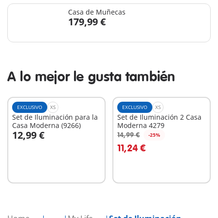
Casa de Muñecas
179,99 €
A lo mejor le gusta también
EXCLUSIVO
XS
EXCLUSIVO
XS
Set de Iluminación para la
Set de Iluminación 2 Casa
Casa Moderna (9266)
Moderna 4279
12,99 €
14,99 €
-25%
A la cesta
A la cesta
11,24 €