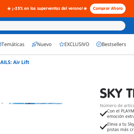
☀️ ¡-25% en los superventas del verano!☀️
Comprar Ahora
Temáticas
Nuevo
EXCLUSIVO
Bestsellers
ILS: Air Lift
SKY TR
Número de artíc
Con el PLAYMO
emoción extra
Eleva a tu Sk
pistas más cr