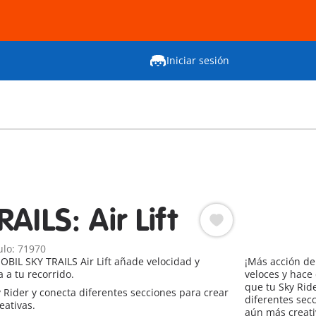
Iniciar sesión
AILS: Air Lift
ulo: 71970
BIL SKY TRAILS Air Lift añade velocidad y
¡Más acción de S
 a tu recorrido.
veloces y hace
que tu Sky Rid
y Rider y conecta diferentes secciones para crear
diferentes sec
eativas.
aún más creativ