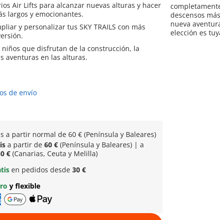
ios Air Lifts para alcanzar nuevas alturas y hacer
completamente 
s largos y emocionantes.
descensos más 
nueva aventura
pliar y personalizar tus SKY TRAILS con más
elección es tuy
versión.
 niños que disfrutan de la construcción, la
as aventuras en las alturas.
os de envío
is a partir normal
de 60 € (Península y Baleares)
tis
a partir de
60 €
(Península y Baleares) | a
0 €
(Canarias, Ceuta y Melilla)
atis
en pedidos desde
30 €
uro
y flexible