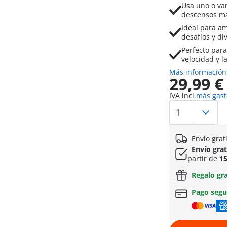
Usa uno o var
descensos má
Ideal para am
desafíos y di
Perfecto para
velocidad y l
Más información
29,99 €
IVA incl.
más gast
Envío grat
Envío gra
partir de
15
Regalo gr
Pago seg